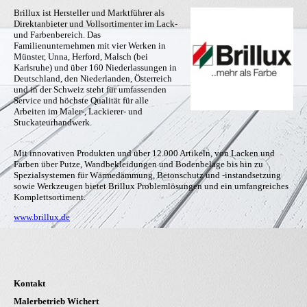
Brillux ist Hersteller und Marktführer als
Direktanbieter und Vollsortimenter im Lack-
und Farbenbereich. Das
Familienunternehmen mit vier Werken in
Münster, Unna, Herford, Malsch (bei
Karlsruhe) und über 160 Niederlassungen in
Deutschland, den Niederlanden, Österreich
und in der Schweiz steht für umfassenden
Service und höchste Qualität für alle
Arbeiten im Maler-, Lackierer- und
Stuckateurhandwerk.
Mit innovativen Produkten und über 12.000 Artikeln, von Lacken und
Farben über Putze, Wandbekleidungen und Bodenbeläge bis hin zu
Spezialsystemen für Wärmedämmung, Betonschutz und -instandsetzung
sowie Werkzeugen bietet Brillux Problemlösungen und ein umfangreiches
Komplettsortiment.
www.brillux.de
Kontakt
Malerbetrieb Wichert